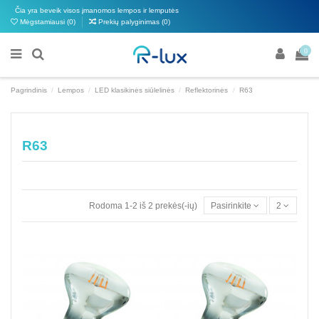
Čia yra beveik visos įmanomos lempos ir lemputės
Mėgstamiausi (
0
)
Prekių palyginimas (
0
)
0
Pagrindinis
Lempos
LED klasikinės siūlelinės
Reflektorinės
R63
R63
Rodoma 1-2 iš 2 prekės(-ių)
Pasirinkite
2