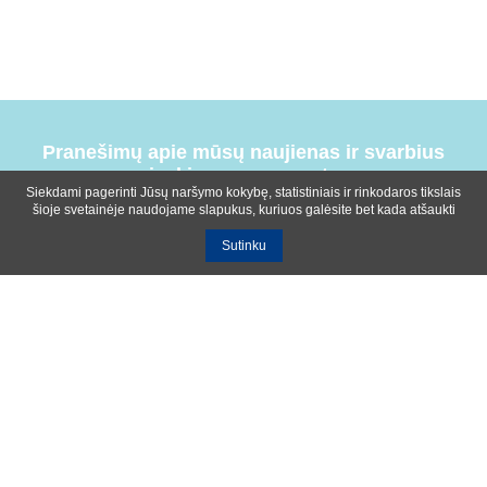
Pranešimų apie mūsų naujienas ir svarbius
įvykius prenumerata
Siekdami pagerinti Jūsų naršymo kokybę, statistiniais ir rinkodaros tikslais
šioje svetainėje naudojame slapukus, kuriuos galėsite bet kada atšaukti
Sutinku
Bendrosios sąlygos
Privatumo ir slapukų naudojimo politika
Apie mus
Kontaktinė informacija
Ištekliai
UAB R-lux
Kaunas
+370 614 99399
info@r-lux.lt
© 2021 R-Lux