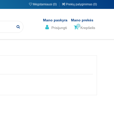
Mėgstamiausi (
0
)
Prekių palyginimas (
0
)
Mano paskyra
Mano prekės
0
Prisijungti
Krepšelis