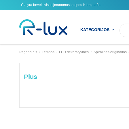
Čia yra beveik visos įmanomos lempos ir lemputės
KATEGORIJOS
Pagrindinis
Lempos
LED dekoratyvinės
Spiralinės originalios
Plus