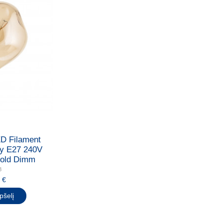
D Filament
ny E27 240V
old Dimm
8
 €
pšelį