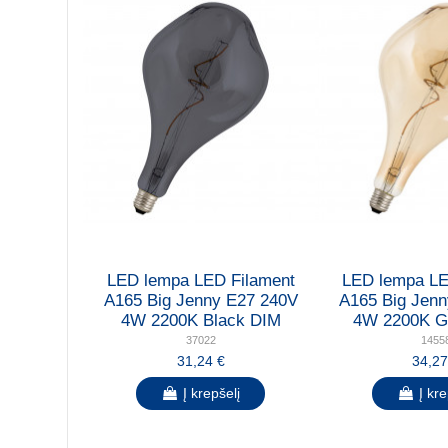
LED lempa LED Filament
LED lempa LE
A165 Big Jenny E27 240V
A165 Big Jen
4W 2200K Black DIM
4W 2200K G
37022
1455
31,24 €
34,27
Į krepšelį
Į kre