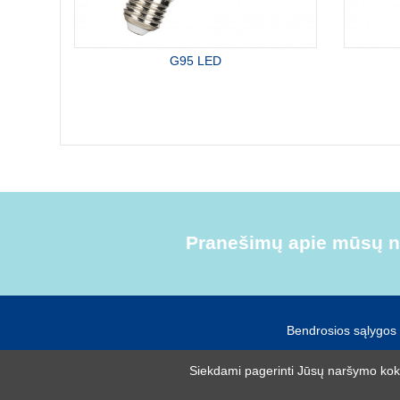
G95 LED
Pranešimų apie mūsų na
Bendrosios sąlygos
Siekdami pagerinti Jūsų naršymo kokyb