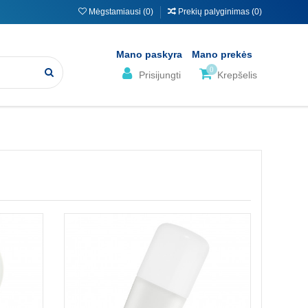
Mėgstamiausi (
0
)
Prekių palyginimas (
0
)
Mano paskyra
Mano prekės
0
Prisijungti
Krepšelis