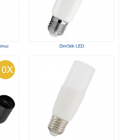
imui
DimStik LED