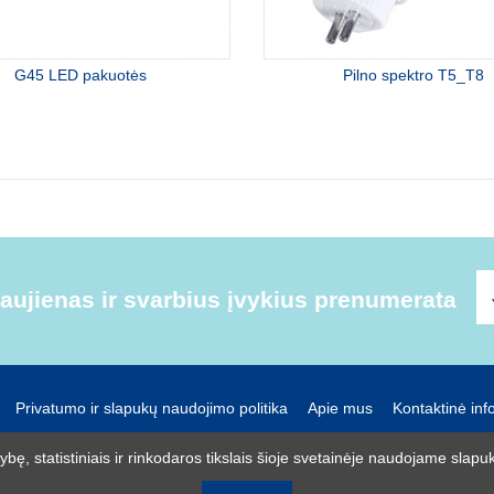
G45 LED pakuotės
Pilno spektro T5_T8
ujienas ir svarbius įvykius prenumerata
Privatumo ir slapukų naudojimo politika
Apie mus
Kontaktinė inf
UAB R-lux
ę, statistiniais ir rinkodaros tikslais šioje svetainėje naudojame slapuk
Kaunas
+370 614 99399
info@r-lux.lt