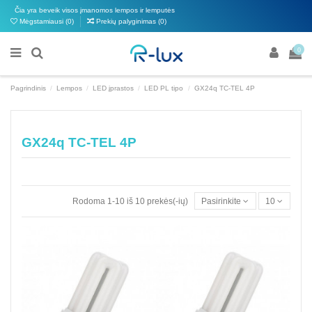
Čia yra beveik visos įmanomos lempos ir lemputės
Mėgstamiausi (
0
)
Prekių palyginimas (
0
)
0
Pagrindinis
Lempos
LED įprastos
LED PL tipo
GX24q TC-TEL 4P
GX24q TC-TEL 4P
Rodoma 1-10 iš 10 prekės(-ių)
Pasirinkite
10