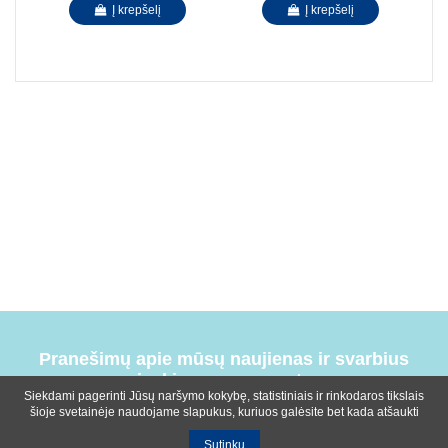
Į krepšelį
Į krepšelį
Pranešimų apie mūsų naujienas ir svarbius
įvykius prenumerata
Siekdami pagerinti Jūsų naršymo kokybę, statistiniais ir rinkodaros tikslais
šioje svetainėje naudojame slapukus, kuriuos galėsite bet kada atšaukti
Sutinku