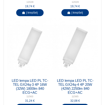
12028
12029
19,74 €
19,74 €
Į krepšelį
Į krepšelį
LED lempa LED PL TC-
LED lempa LED PL TC-
TEL GX24q-3 4P 16W
TEL GX24q-4 4P 20W
(32W) 1800lm 840
(42W) 2250lm 840
ECG+AC
ECG+AC
11563
11565
31,24 €
32,08 €