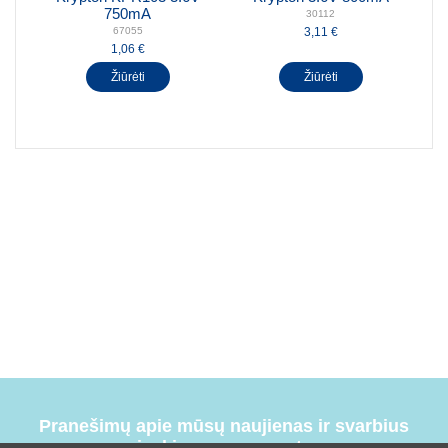
750mA
30112
3,11 €
67055
1,06 €
Žiūrėti
Žiūrėti
Pranešimų apie mūsų naujienas ir svarbius
įvykius prenumerata