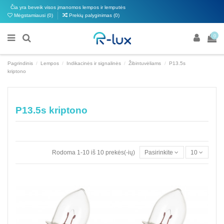
Čia yra beveik visos įmanomos lempos ir lemputės
Mėgstamiausi (
0
)
Prekių palyginimas (
0
)
0
Pagrindinis
Lempos
Indikacinės ir signalinės
Žibintuvėliams
P13.5s
kriptono
P13.5s kriptono
Rodoma 1-10 iš 10 prekės(-ių)
Pasirinkite
10