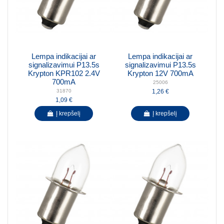
Lempa indikacijai ar
Lempa indikacijai ar
signalizavimui P13.5s
signalizavimui P13.5s
Krypton KPR102 2.4V
Krypton 12V 700mA
700mA
25006
1,26 €
31870
1,09 €
Į krepšelį
Į krepšelį