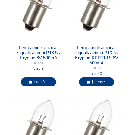
Lempa indikacijai ar
Lempa indikacijai ar
signalizavimui P13.5s
signalizavimui P13.5s
Krypton 6V 500mA
Krypton KPR118 9.6V
500mA
62176
3,23 €
73901
3,44 €
Į krepšelį
Į krepšelį