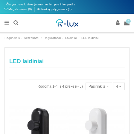
Čia yra beveik visos įmanomos lempos ir lemputės
Mėgstamiausi (
0
)
Prekių palyginimas (
0
)
0
Pagrindinis
Aksesuarai
Reguliatoriai
Laidiniai
LED laidiniai
LED laidiniai
Rodoma 1-4 iš 4 prekės(-ių)
Pasirinkite
4