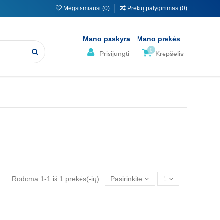
Mėgstamiausi (
0
)
Prekių palyginimas (
0
)
Mano paskyra
Mano prekės
0
Prisijungti
Krepšelis
Rodoma 1-1 iš 1 prekės(-ių)
Pasirinkite
1