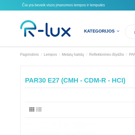
Čia yra beveik visos įmanomos lempos ir lemputės
KATEGORIJOS
Pagrindinis
Lempos
Metalų halidų
Reflektorinės išlydžio
PAR
PAR30 E27 (CMH - CDM-R - HCI)