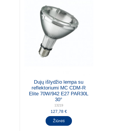
Dujų išlydžio lempa su
reflektoriumi MC CDM-R
Elite 70W/942 E27 PAR30L
30°
13219
127,78 €
Žiūrėti