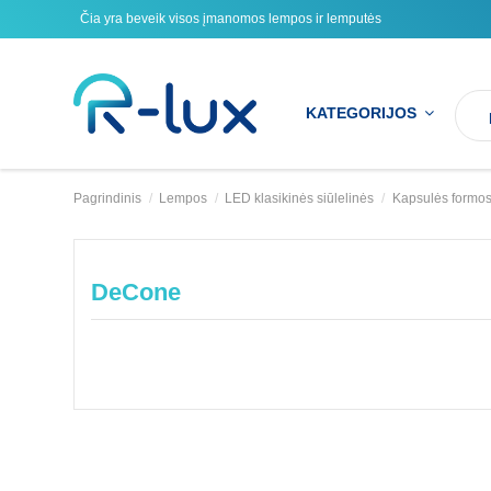
Čia yra beveik visos įmanomos lempos ir lemputės
KATEGORIJOS
Pagrindinis
Lempos
LED klasikinės siūlelinės
Kapsulės formo
DeCone