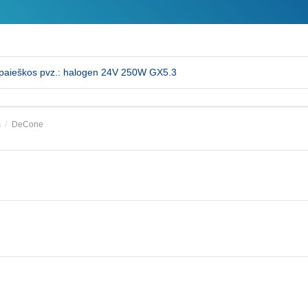
s
DeCone