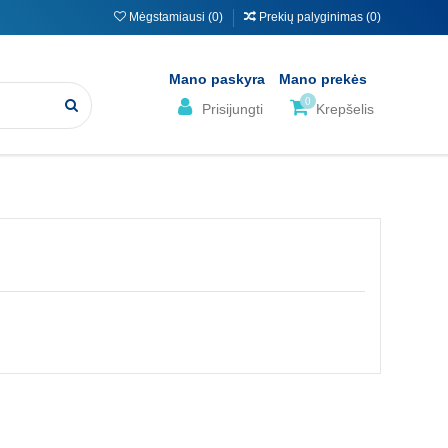
Mėgstamiausi (
0
)
Prekių palyginimas (
0
)
Mano paskyra
Mano prekės
0
Prisijungti
Krepšelis