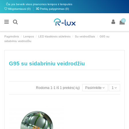
Čia yra beveik visos įmanomos lempos ir lemputės
Mėgstamiausi (
0
)
Prekių palyginimas (
0
)
0
Pagrindinis
Lempos
LED klasikinės siūlelinės
Su veidrodžiais
G95 su
sidabriniu veidrodžiu
G95 su sidabriniu veidrodžiu
Rodoma 1-1 iš 1 prekės(-ių)
Pasirinkite
1