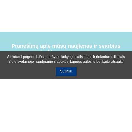
Pranešimų apie mūsų naujienas ir svarbius
įvykius prenumerata
Siekdami pagerinti Jūsų naršymo kokybę, statistiniais ir rinkodaros tikslais
šioje svetainėje naudojame slapukus, kuriuos galėsite bet kada atšaukti
Sutinku
Bendrosios sąlygos
Privatumo ir slapukų naudojimo politika
Apie mus
Kontaktinė informacija
Ištekliai
UAB R-lux
Kaunas
+370 614 99399
info@r-lux.lt
© 2021 R-Lux