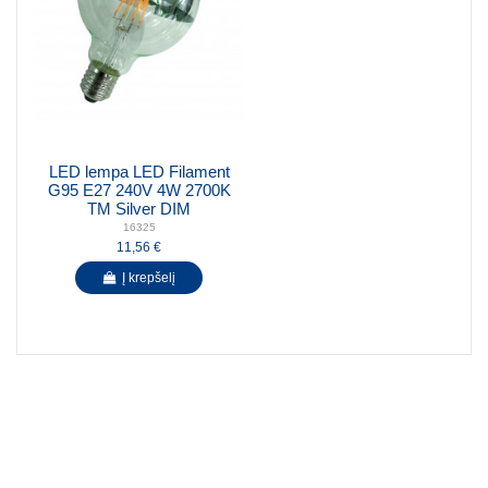
LED lempa LED Filament
G95 E27 240V 4W 2700K
TM Silver DIM
16325
11,56 €
Į krepšelį