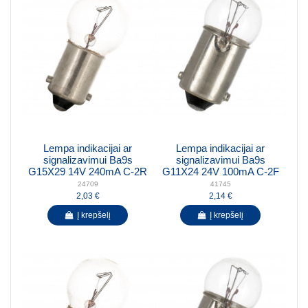
Lempa indikacijai ar
Lempa indikacijai ar
signalizavimui Ba9s
signalizavimui Ba9s
G15X29 14V 240mA C-2R
G11X24 24V 100mA C-2F
24709
41745
2,03 €
2,14 €
Į krepšelį
Į krepšelį