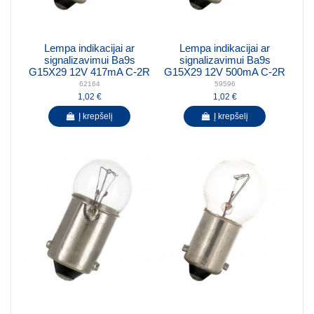
Lempa indikacijai ar
Lempa indikacijai ar
signalizavimui Ba9s
signalizavimui Ba9s
G15X29 12V 417mA C-2R
G15X29 12V 500mA C-2R
62164
59596
1,02 €
1,02 €
Į krepšelį
Į krepšelį