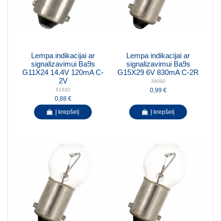
Lempa indikacijai ar
Lempa indikacijai ar
signalizavimui Ba9s
signalizavimui Ba9s
G11X24 14.4V 120mA C-
G15X29 6V 830mA C-2R
2V
38092
0,99 €
51632
0,88 €
Į krepšelį
Į krepšelį