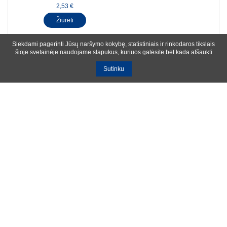
2,53 €
Žiūrėti
Siekdami pagerinti Jūsų naršymo kokybę, statistiniais ir rinkodaros tikslais
šioje svetainėje naudojame slapukus, kuriuos galėsite bet kada atšaukti
Sutinku
Pranešimų apie mūsų naujienas ir svarbius
įvykius prenumerata
Bendrosios sąlygos
Privatumo ir slapukų naudojimo politika
Apie mus
Kontaktinė informacija
Ištekliai
UAB R-lux
Kaunas
+370 614 99399
info@r-lux.lt
© 2021 R-Lux