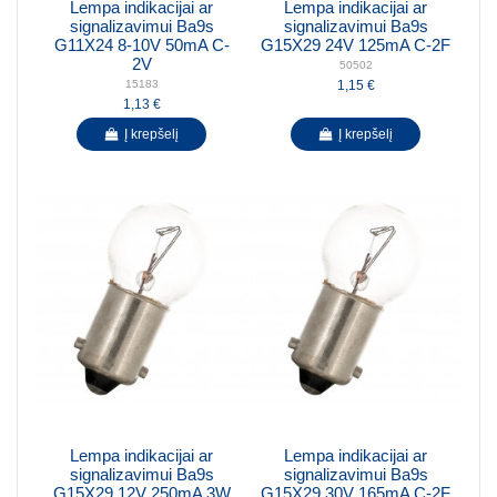
Lempa indikacijai ar
Lempa indikacijai ar
signalizavimui Ba9s
signalizavimui Ba9s
G11X24 8-10V 50mA C-
G15X29 24V 125mA C-2F
2V
50502
1,15 €
15183
1,13 €
Į krepšelį
Į krepšelį
Lempa indikacijai ar
Lempa indikacijai ar
signalizavimui Ba9s
signalizavimui Ba9s
G15X29 12V 250mA 3W
G15X29 30V 165mA C-2F