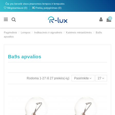
Čia yra beveik visos įmanomos lempos ir lemputės
Mėgstamiausi (
0
)
Prekių palyginimas (
0
)
0
Pagrindinis
Lempos
Indikacinės ir signalinės
Kaitrinės miniatiūrinės
Ba9s
apvalios
Ba9s apvalios
Rodoma 1-27 iš 27 prekės(-ių)
Pasirinkite
27