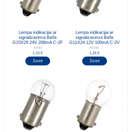
Lempa indikacijai ar
Lempa indikacijai ar
signalizavimui Ba9s
signalizavimui Ba9s
G15X29 24V 208mA C-2F
G11X24 12V 100mA C-2V
42593
62243
1,10 €
1,26 €
Žiūrėti
Žiūrėti