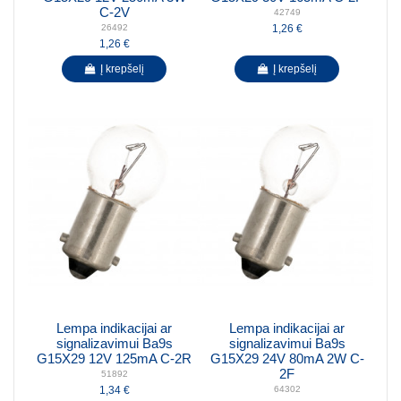
C-2V
42749
1,26 €
26492
1,26 €
Į krepšelį
Į krepšelį
Lempa indikacijai ar
Lempa indikacijai ar
signalizavimui Ba9s
signalizavimui Ba9s
G15X29 12V 125mA C-2R
G15X29 24V 80mA 2W C-
2F
51892
1,34 €
64302