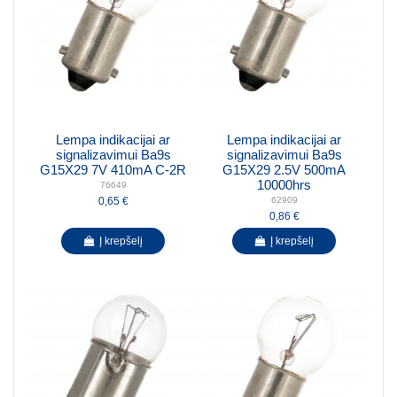
Lempa indikacijai ar
Lempa indikacijai ar
signalizavimui Ba9s
signalizavimui Ba9s
G15X29 7V 410mA C-2R
G15X29 2.5V 500mA
10000hrs
76649
0,65 €
62909
0,86 €
Į krepšelį
Į krepšelį