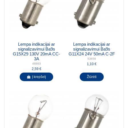
Lempa indikacijai ar
Lempa indikacijai ar
signalizavimui Ba9s
signalizavimui Ba9s
G15X29 130V 20mA CC-
G11X24 24V 50mA C-2F
3A
53656
1,10 €
48863
2,59 €
Į krepšelį
Žiūrėti