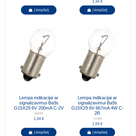
1,34 €
Į krepšelį
Į krepšelį
Lempa indikacijai ar
Lempa indikacijai ar
signalizavimui Ba9s
signalizavimui Ba9s
G15X29 6V 200mA C-2V
G15X29 6V 667mA 4W C-
2R
59055
1,34 €
71060
1,54 €
Į krepšelį
Į krepšelį