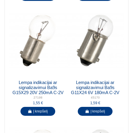
Lempa indikacijai ar
Lempa indikacijai ar
signalizavimui Ba9s
signalizavimui Ba9s
G15X29 20V 250mA C-2V
G11X24 6V 180mA C-2V
27198
45170
1,55 €
1,59 €
Į krepšelį
Į krepšelį