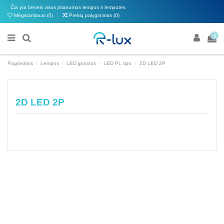
Čia yra beveik visos įmanomos lempos ir lemputės
Mėgstamiausi (
0
)
Prekių palyginimas (
0
)
0
Pagrindinis
Lempos
LED įprastos
LED PL tipo
2D LED 2P
2D LED 2P