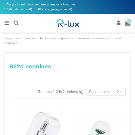
Čia yra beveik visos įmanomos lempos ir lemputės
Mėgstamiausi (
0
)
Prekių palyginimas (
0
)
0
Pagrindinis
Lempos
Indikacinės ir signalinės
Neoninės miniatiūrinės
B22d
neoninės
B22d neoninės
Rodoma 1-2 iš 2 prekės(-ių)
Pasirinkite
2