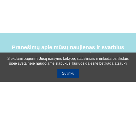
Pranešimų apie mūsų naujienas ir svarbius
įvykius prenumerata
Siekdami pagerinti Jūsų naršymo kokybę, statistiniais ir rinkodaros tikslais
šioje svetainėje naudojame slapukus, kuriuos galėsite bet kada atšaukti
Sutinku
Bendrosios sąlygos
Privatumo ir slapukų naudojimo politika
Apie mus
Kontaktinė informacija
Ištekliai
UAB R-lux
Kaunas
+370 614 99399
info@r-lux.lt
© 2021 R-Lux