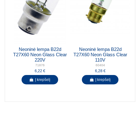
Neoninė lempa B22d
Neoninė lempa B22d
T27X60 Neon Glass Clear
T27X60 Neon Glass Clear
220V
110V
71876
60404
6,22 €
6,28 €
Į krepšelį
Į krepšelį