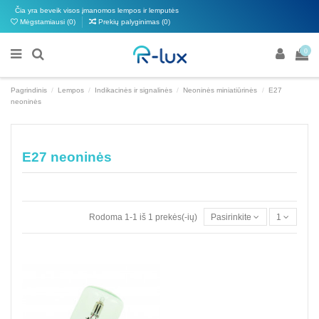
Čia yra beveik visos įmanomos lempos ir lemputės
Mėgstamiausi (
0
)
Prekių palyginimas (
0
)
0
Pagrindinis
Lempos
Indikacinės ir signalinės
Neoninės miniatiūrinės
E27
neoninės
E27 neoninės
Rodoma 1-1 iš 1 prekės(-ių)
Pasirinkite
1