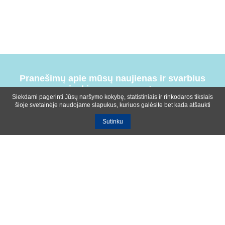
Pranešimų apie mūsų naujienas ir svarbius
įvykius prenumerata
Siekdami pagerinti Jūsų naršymo kokybę, statistiniais ir rinkodaros tikslais
šioje svetainėje naudojame slapukus, kuriuos galėsite bet kada atšaukti
Sutinku
Bendrosios sąlygos
Privatumo ir slapukų naudojimo politika
Apie mus
Kontaktinė informacija
Ištekliai
UAB R-lux
Kaunas
+370 614 99399
info@r-lux.lt
© 2021 R-Lux