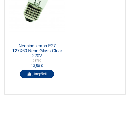
Neoninė lempa E27
T27X60 Neon Glass Clear
220V
63799
13,50 €
Į krepšelį