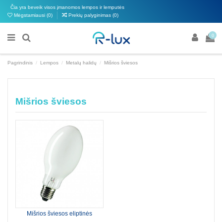
Čia yra beveik visos įmanomos lempos ir lemputės
Mėgstamiausi (
0
)
Prekių palyginimas (
0
)
0
Pagrindinis
Lempos
Metalų halidų
Mišrios šviesos
Mišrios šviesos
Mišrios šviesos eliptinės