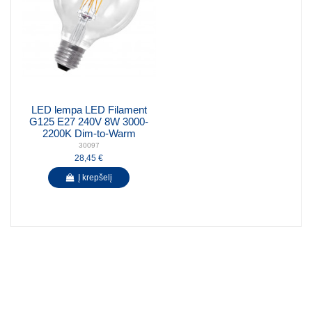
LED lempa LED Filament
G125 E27 240V 8W 3000-
2200K Dim-to-Warm
30097
28,45 €
Į krepšelį