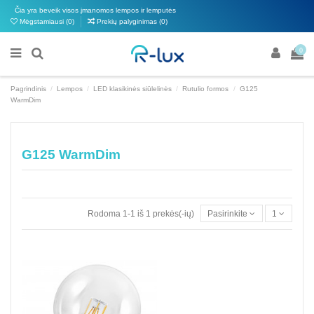
Čia yra beveik visos įmanomos lempos ir lemputės
Mėgstamiausi (
0
)
Prekių palyginimas (
0
)
0
Pagrindinis
Lempos
LED klasikinės siūlelinės
Rutulio formos
G125
WarmDim
G125 WarmDim
Rodoma 1-1 iš 1 prekės(-ių)
Pasirinkite
1