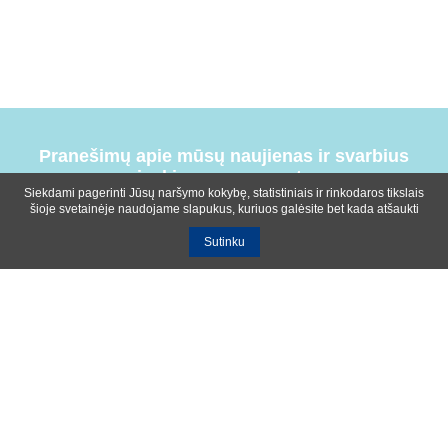
Pranešimų apie mūsų naujienas ir svarbius
įvykius prenumerata
Siekdami pagerinti Jūsų naršymo kokybę, statistiniais ir rinkodaros tikslais
šioje svetainėje naudojame slapukus, kuriuos galėsite bet kada atšaukti
Sutinku
Bendrosios sąlygos
Privatumo ir slapukų naudojimo politika
Apie mus
Kontaktinė informacija
Ištekliai
UAB R-lux
Kaunas
+370 614 99399
info@r-lux.lt
© 2021 R-Lux