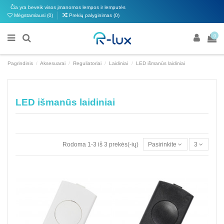
Čia yra beveik visos įmanomos lempos ir lemputės
Mėgstamiausi (
0
)
Prekių palyginimas (
0
)
0
Pagrindinis
Aksesuarai
Reguliatoriai
Laidiniai
LED išmanūs laidiniai
LED išmanūs laidiniai
Rodoma 1-3 iš 3 prekės(-ių)
Pasirinkite
3