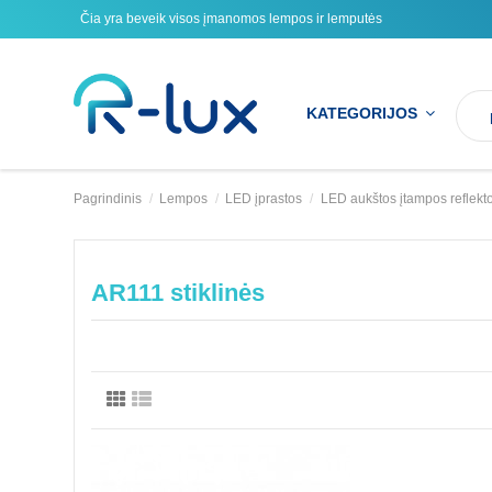
Čia yra beveik visos įmanomos lempos ir lemputės
KATEGORIJOS
Pagrindinis
Lempos
LED įprastos
LED aukštos įtampos reflekt
AR111 stiklinės