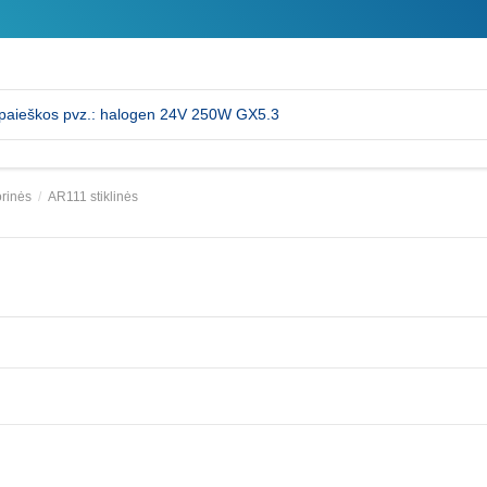
orinės
AR111 stiklinės