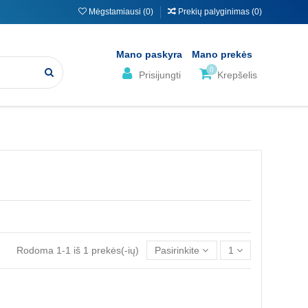
Mėgstamiausi (
0
)
Prekių palyginimas (
0
)
Mano paskyra
Mano prekės
0
Prisijungti
Krepšelis
Rodoma 1-1 iš 1 prekės(-ių)
Pasirinkite
1