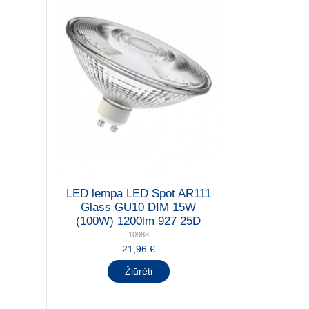
LED lempa LED Spot AR111
Glass GU10 DIM 15W
(100W) 1200lm 927 25D
10988
21,96 €
Žiūrėti