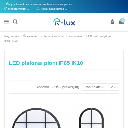
Čia yra beveik visos įmanomos lempos ir lemputės
Mėgstamiausi (
0
)
Prekių palyginimas (
0
)
0
Pagrindinis
Šviestuvai
Lubiniai - sieniniai
Paviršiniai
LED plafonai ploni
IP65 IK10
LED plafonai ploni IP65 IK10
Rodoma 1-2 iš 2 prekės(-ių)
Pasirinkite
2