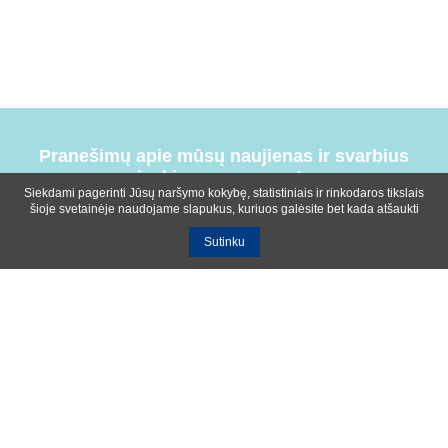
Pranešimų apie mūsų naujienas ir svarbius
įvykius prenumerata
Siekdami pagerinti Jūsų naršymo kokybę, statistiniais ir rinkodaros tikslais
šioje svetainėje naudojame slapukus, kuriuos galėsite bet kada atšaukti
Sutinku
Bendrosios sąlygos
Privatumo ir slapukų naudojimo politika
Apie mus
Kontaktinė informacija
Ištekliai
UAB R-lux
Kaunas
+370 614 99399
info@r-lux.lt
© 2021 R-Lux