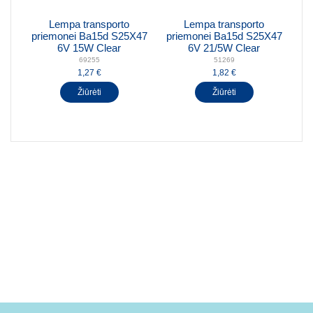
Lempa transporto
Lempa transporto
priemonei Ba15d S25X47
priemonei Ba15d S25X47
6V 15W Clear
6V 21/5W Clear
69255
51269
1,27 €
1,82 €
Žiūrėti
Žiūrėti