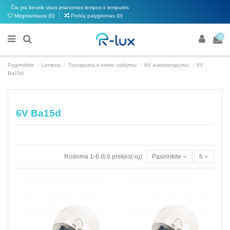
Čia yra beveik visos įmanomos lempos ir lemputės
Mėgstamiausi (
0
)
Prekių palyginimas (
0
)
0
Pagrindinis
Lempos
Transportui ir eismo valdymui
6V autotransportui
6V
Ba15d
6V Ba15d
Rodoma 1-6 iš 6 prekės(-ių)
Pasirinkite
6