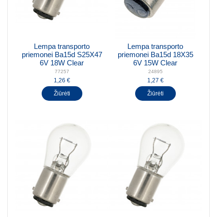
Lempa transporto
Lempa transporto
priemonei Ba15d S25X47
priemonei Ba15d 18X35
6V 18W Clear
6V 15W Clear
77257
24895
1,26 €
1,27 €
Žiūrėti
Žiūrėti