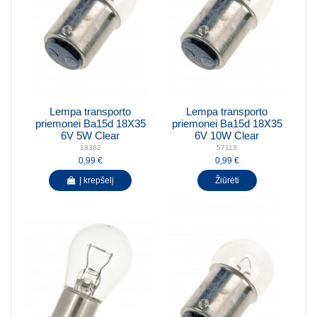
Lempa transporto
Lempa transporto
priemonei Ba15d 18X35
priemonei Ba15d 18X35
6V 5W Clear
6V 10W Clear
18362
57113
0,99 €
0,99 €
Į krepšelį
Žiūrėti