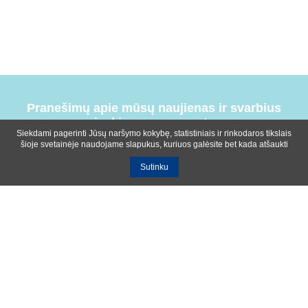
Pranešimų apie mūsų naujienas ir svarbius
įvykius prenumerata
Siekdami pagerinti Jūsų naršymo kokybę, statistiniais ir rinkodaros tikslais
šioje svetainėje naudojame slapukus, kuriuos galėsite bet kada atšaukti
Sutinku
Bendrosios sąlygos
Privatumo ir slapukų naudojimo politika
Apie mus
Kontaktinė informacija
Ištekliai
UAB R-lux
Kaunas
+370 614 99399
info@r-lux.lt
© 2021 R-Lux