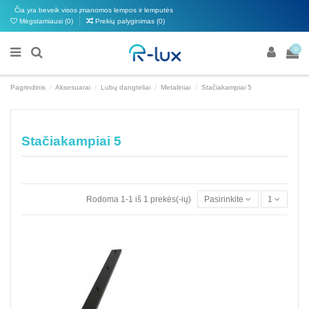
Čia yra beveik visos įmanomos lempos ir lemputės
Mėgstamiausi (
0
)
Prekių palyginimas (
0
)
0
Pagrindinis
Aksesuarai
Lubų dangteliai
Metaliniai
Stačiakampiai 5
Stačiakampiai 5
Rodoma 1-1 iš 1 prekės(-ių)
Pasirinkite
1