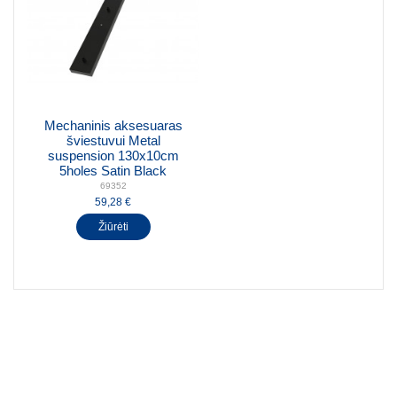
Mechaninis aksesuaras
šviestuvui Metal
suspension 130x10cm
5holes Satin Black
69352
59,28 €
Žiūrėti