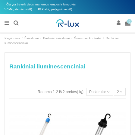
Čia yra beveik visos įmanomos lempos ir lemputės
Mėgstamiausi (
0
)
Prekių palyginimas (
0
)
0
Pagrindinis
Šviestuvai
Darbiniai šviestuvai
Šviestuvai kontrolei
Rankiniai
liuminescenciniai
Rankiniai liuminescenciniai
Rodoma 1-2 iš 2 prekės(-ių)
Pasirinkite
2