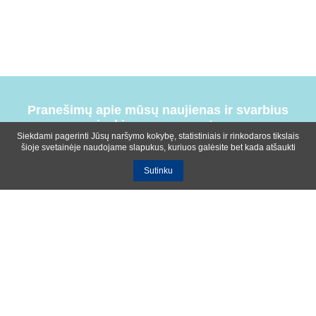
Pranešimų apie mūsų naujienas ir svarbius
įvykius prenumerata
Siekdami pagerinti Jūsų naršymo kokybę, statistiniais ir rinkodaros tikslais
šioje svetainėje naudojame slapukus, kuriuos galėsite bet kada atšaukti
Sutinku
Bendrosios sąlygos
Privatumo ir slapukų naudojimo politika
Apie mus
Kontaktinė informacija
Ištekliai
UAB R-lux
Kaunas
+370 614 99399
info@r-lux.lt
© 2021 R-Lux