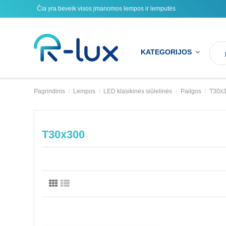
Čia yra beveik visos įmanomos lempos ir lemputės
KATEGORIJOS
Pagrindinis
Lempos
LED klasikinės siūlelinės
Pailgos
T30x
T30x300