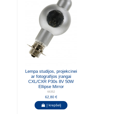
Lempa studijos, projekcinei
ar fotografijos įrangai
CXL/CXR P30s 8V 50W
Ellipse Mirror
66352
62,80 €
Į krepšelį