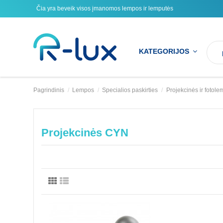
Čia yra beveik visos įmanomos lempos ir lemputės
KATEGORIJOS
Pagrindinis
Lempos
Specialios paskirties
Projekcinės ir fotol
Projekcinės CYN