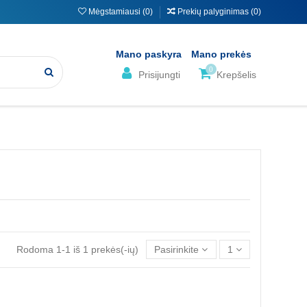
Mėgstamiausi (
0
)
Prekių palyginimas (
0
)
Mano paskyra
Mano prekės
0
Prisijungti
Krepšelis
Rodoma 1-1 iš 1 prekės(-ių)
Pasirinkite
1