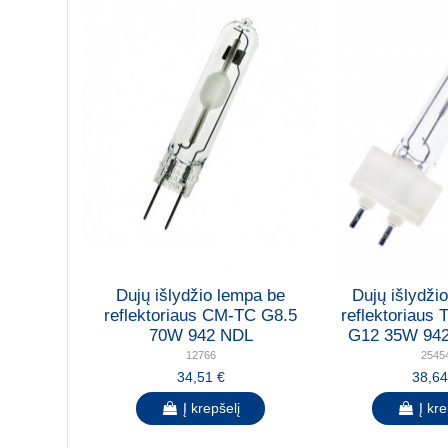
Dujų išlydžio lempa be
Dujų išlydži
reflektoriaus CM-TC G8.5
reflektoriau
70W 942 NDL
G12 35W 942
12766
2545
34,51 €
38,64
Į krepšelį
Į kre