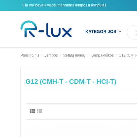
Čia yra beveik visos įmanomos lempos ir lemputės
KATEGORIJOS
Pagrindinis
Lempos
Metalų halidų
Kompaktiškos
G12 (CMH-
G12 (CMH-T - CDM-T - HCI-T)