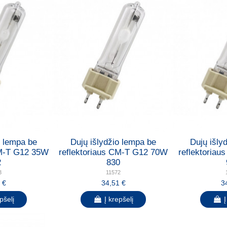
o lempa be
Dujų išlydžio lempa be
Dujų išly
CM-T G12 35W
reflektoriaus CM-T G12 70W
reflektoria
2
830
3
11572
 €
34,51 €
3
pšelį
Į krepšelį
Į