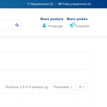
Mėgstamiausi (
0
)
Prekių palyginimas (
0
)
Mano paskyra
Mano prekės
0
Prisijungti
Krepšelis
Rodoma 1-8 iš 8 prekės(-ių)
Pasirinkite
8