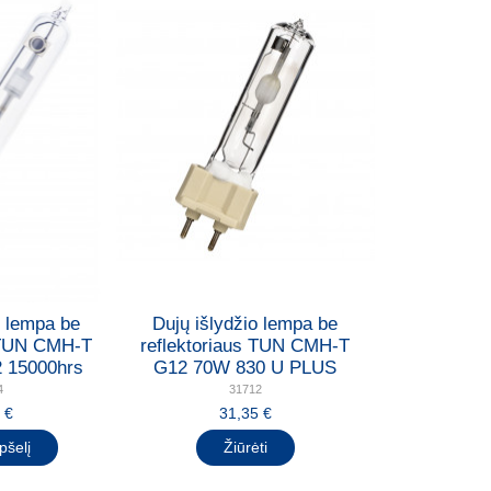
o lempa be
Dujų išlydžio lempa be
s TUN CMH-T
reflektoriaus TUN CMH-T
 15000hrs
G12 70W 830 U PLUS
4
31712
 €
31,35 €
pšelį
Žiūrėti