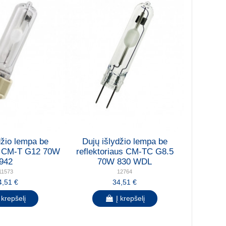
džio lempa be
Dujų išlydžio lempa be
us CM-T G12 70W
reflektoriaus CM-TC G8.5
942
70W 830 WDL
11573
12764
4,51 €
34,51 €
 krepšelį
Į krepšelį