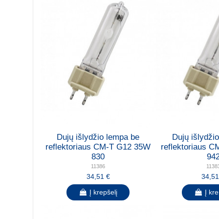
Dujų išlydžio lempa be
Dujų išlydži
reflektoriaus CM-T G12 35W
reflektoriaus 
830
94
11386
1138
34,51 €
34,51
Į krepšelį
Į kre