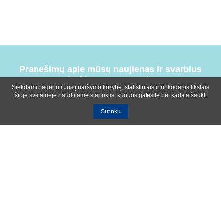
Pranešimų apie mūsų naujienas ir svarbius
įvykius prenumerata
Siekdami pagerinti Jūsų naršymo kokybę, statistiniais ir rinkodaros tikslais
šioje svetainėje naudojame slapukus, kuriuos galėsite bet kada atšaukti
Sutinku
Bendrosios sąlygos
Privatumo ir slapukų naudojimo politika
Apie mus
Kontaktinė informacija
Ištekliai
UAB R-lux
Kaunas
+370 614 99399
info@r-lux.lt
© 2021 R-Lux