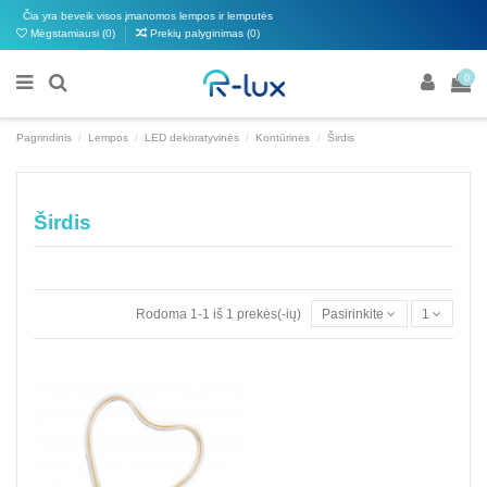
Čia yra beveik visos įmanomos lempos ir lemputės
Mėgstamiausi (
0
)
Prekių palyginimas (
0
)
0
Pagrindinis
Lempos
LED dekoratyvinės
Kontūrinės
Širdis
Širdis
Rodoma 1-1 iš 1 prekės(-ių)
Pasirinkite
1