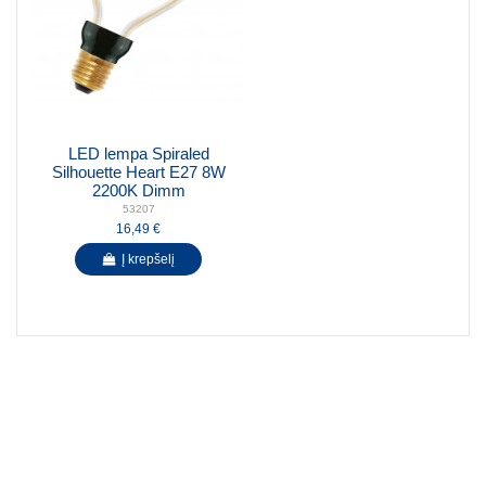
LED lempa Spiraled
Silhouette Heart E27 8W
2200K Dimm
53207
16,49 €
Į krepšelį