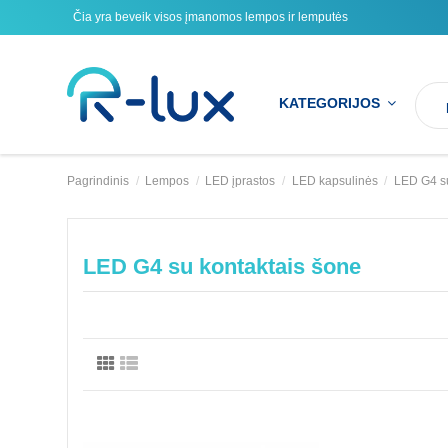
Čia yra beveik visos įmanomos lempos ir lemputės
KATEGORIJOS
Pagrindinis
Lempos
LED įprastos
LED kapsulinės
LED G4 su
LED G4 su kontaktais šone