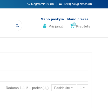
Mėgstamiausi (
0
)
Prekių palyginimas (
0
)
Mano paskyra
Mano prekės
0
Prisijungti
Krepšelis
Rodoma 1-1 iš 1 prekės(-ių)
Pasirinkite
1