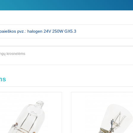
angų krosnelėms
ms