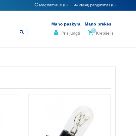
Mėgstamiausi (
0
)
Prekių palyginimas (
0
)
Mano paskyra
Mano prekės
0
Prisijungti
Krepšelis