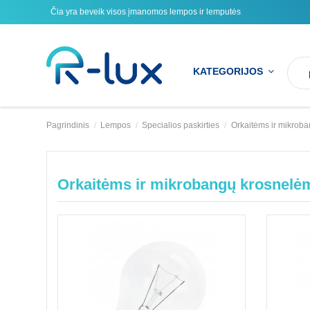
Čia yra beveik visos įmanomos lempos ir lemputės
KATEGORIJOS
Pagrindinis
Lempos
Specialios paskirties
Orkaitėms ir mikrob
Orkaitėms ir mikrobangų krosnelė