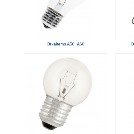
Orkaitėms A50_A60
O