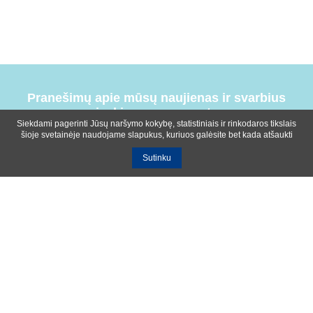
Pranešimų apie mūsų naujienas ir svarbius
įvykius prenumerata
Siekdami pagerinti Jūsų naršymo kokybę, statistiniais ir rinkodaros tikslais
šioje svetainėje naudojame slapukus, kuriuos galėsite bet kada atšaukti
Sutinku
Bendrosios sąlygos
Privatumo ir slapukų naudojimo politika
Apie mus
Kontaktinė informacija
Ištekliai
UAB R-lux
Kaunas
+370 614 99399
info@r-lux.lt
© 2021 R-Lux