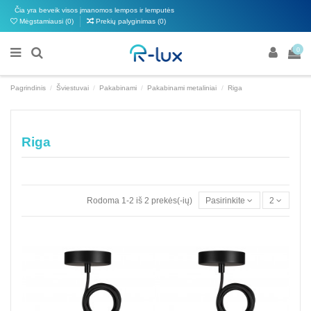
Čia yra beveik visos įmanomos lempos ir lemputės
Mėgstamiausi (
0
)
Prekių palyginimas (
0
)
0
Pagrindinis
Šviestuvai
Pakabinami
Pakabinami metaliniai
Riga
Riga
Rodoma 1-2 iš 2 prekės(-ių)
Pasirinkite
2