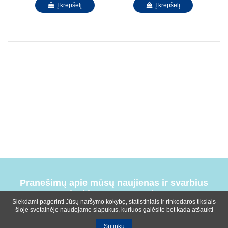
Į krepšelį
Į krepšelį
Pranešimų apie mūsų naujienas ir svarbius
įvykius prenumerata
Siekdami pagerinti Jūsų naršymo kokybę, statistiniais ir rinkodaros tikslais
šioje svetainėje naudojame slapukus, kuriuos galėsite bet kada atšaukti
Sutinku