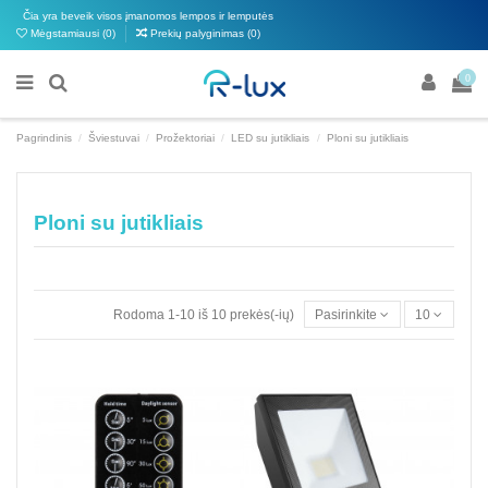
Čia yra beveik visos įmanomos lempos ir lemputės
Mėgstamiausi (
0
)
Prekių palyginimas (
0
)
0
Pagrindinis
Šviestuvai
Prožektoriai
LED su jutikliais
Ploni su jutikliais
Ploni su jutikliais
Rodoma 1-10 iš 10 prekės(-ių)
Pasirinkite
10