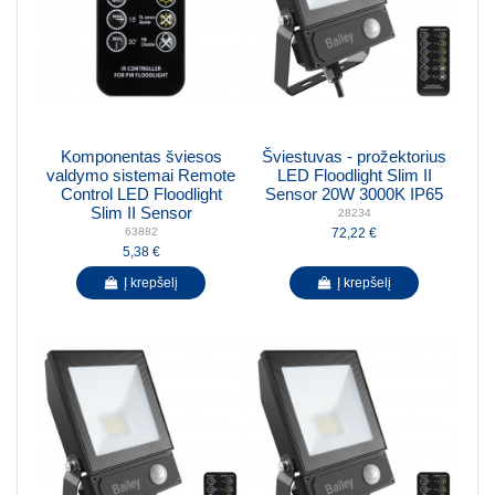
Komponentas šviesos
Šviestuvas - prožektorius
valdymo sistemai Remote
LED Floodlight Slim II
Control LED Floodlight
Sensor 20W 3000K IP65
Slim II Sensor
28234
72,22 €
63882
5,38 €
Į krepšelį
Į krepšelį