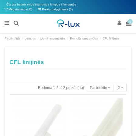
Čia yra beveik visos įmanomos lempos ir lemputės
Mėgstamiausi (
0
)
Prekių palyginimas (
0
)
0
Pagrindinis
Lempos
Liuminescencinės
Energiją taupančios
CFL linijinės
CFL linijinės
Rodoma 1-2 iš 2 prekės(-ių)
Pasirinkite
2