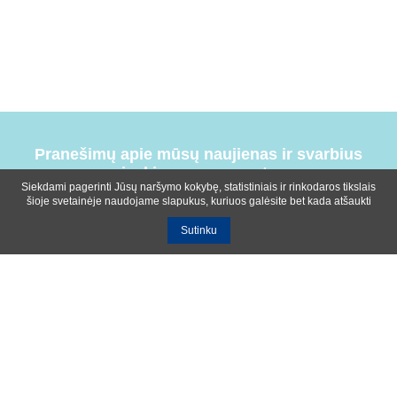
Pranešimų apie mūsų naujienas ir svarbius
įvykius prenumerata
Siekdami pagerinti Jūsų naršymo kokybę, statistiniais ir rinkodaros tikslais
šioje svetainėje naudojame slapukus, kuriuos galėsite bet kada atšaukti
Sutinku
Bendrosios sąlygos
Privatumo ir slapukų naudojimo politika
Apie mus
Kontaktinė informacija
Ištekliai
UAB R-lux
Kaunas
+370 614 99399
info@r-lux.lt