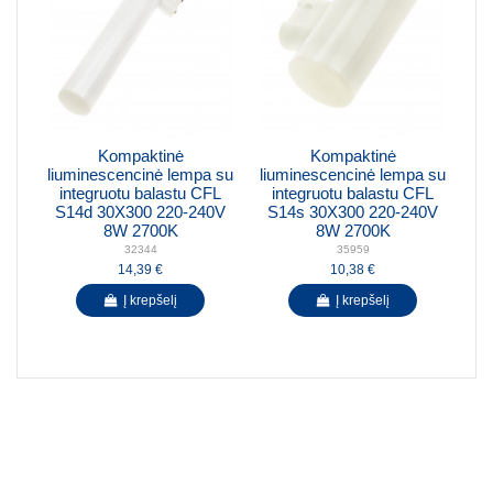
Kompaktinė
Kompaktinė
liuminescencinė lempa su
liuminescencinė lempa su
integruotu balastu CFL
integruotu balastu CFL
S14d 30X300 220-240V
S14s 30X300 220-240V
8W 2700K
8W 2700K
32344
35959
14,39 €
10,38 €
Į krepšelį
Į krepšelį