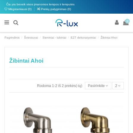
Čia yra beveik visos įmanomos lempos ir lemputės
Mėgstamiausi (
0
)
Prekių palyginimas (
0
)
0
Pagrindinis
Šviestuvai
Sieniniai - lubiniai
E27 dekoratyviniai
Žibintai Ahoi
Žibintai Ahoi
Rodoma 1-2 iš 2 prekės(-ių)
Pasirinkite
2