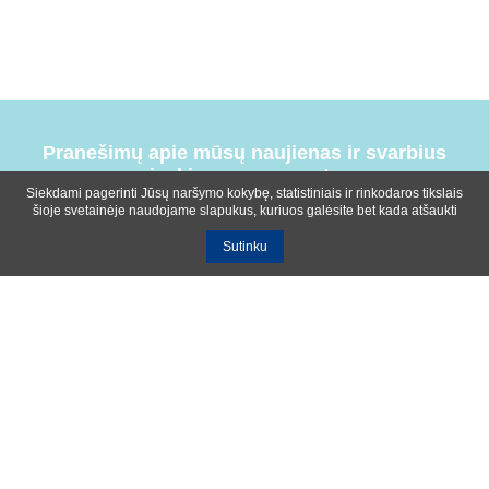
Pranešimų apie mūsų naujienas ir svarbius
įvykius prenumerata
Siekdami pagerinti Jūsų naršymo kokybę, statistiniais ir rinkodaros tikslais
šioje svetainėje naudojame slapukus, kuriuos galėsite bet kada atšaukti
Sutinku
Bendrosios sąlygos
Privatumo ir slapukų naudojimo politika
Apie mus
Kontaktinė informacija
Ištekliai
UAB R-lux
Kaunas
+370 614 99399
info@r-lux.lt
© 2021 R-Lux