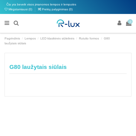
Čia yra beveik visos įmanomos lempos ir lemputės
Mėgstamiausi (
0
)
Prekių palyginimas (
0
)
0
Pagrindinis
Lempos
LED klasikinės siūlelinės
Rutulio formos
G80
laužytais siūlais
G80 laužytais siūlais