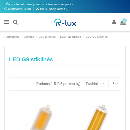
Čia yra beveik visos įmanomos lempos ir lemputės
Mėgstamiausi (
0
)
Prekių palyginimas (
0
)
0
Pagrindinis
Lempos
LED įprastos
LED kapsulinės
LED G9 stiklinės
LED G9 stiklinės
Rodoma 1-5 iš 5 prekės(-ių)
Pasirinkite
5