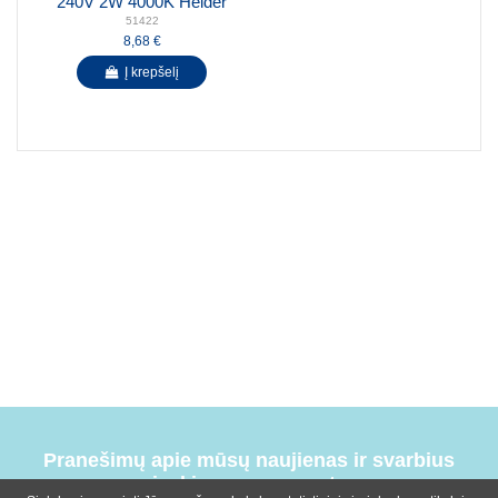
240V 2W 4000K Helder
51422
8,68 €
Į krepšelį
Pranešimų apie mūsų naujienas ir svarbius
įvykius prenumerata