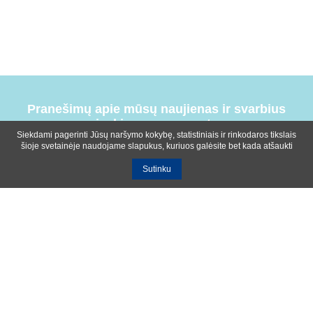
Pranešimų apie mūsų naujienas ir svarbius
įvykius prenumerata
Siekdami pagerinti Jūsų naršymo kokybę, statistiniais ir rinkodaros tikslais
šioje svetainėje naudojame slapukus, kuriuos galėsite bet kada atšaukti
Sutinku
Bendrosios sąlygos
Privatumo ir slapukų naudojimo politika
Apie mus
Kontaktinė informacija
Ištekliai
UAB R-lux
Kaunas
+370 614 99399
info@r-lux.lt
© 2021 R-Lux