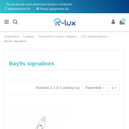
Čia yra beveik visos įmanomos lempos ir lemputės
Mėgstamiausi (
0
)
Prekių palyginimas (
0
)
0
Pagrindinis
Lempos
Transportui ir eismo valdymui
12V autotransportui
Bay9s signalinės
Bay9s signalinės
Rodoma 1-1 iš 1 prekės(-ių)
Pasirinkite
1