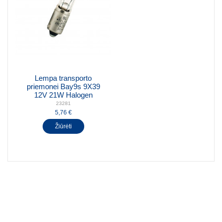
Lempa transporto
priemonei Bay9s 9X39
12V 21W Halogen
23281
5,76 €
Žiūrėti