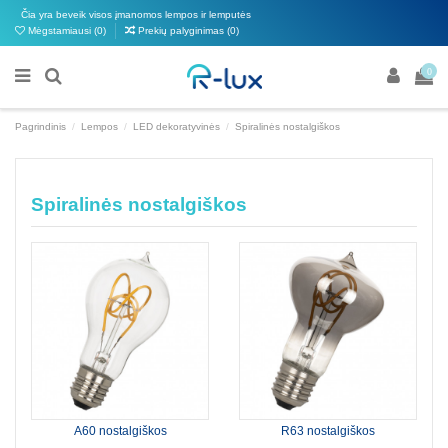
Čia yra beveik visos įmanomos lempos ir lemputės
Mėgstamiausi (
0
)
Prekių palyginimas (
0
)
0
Pagrindinis
Lempos
LED dekoratyvinės
Spiralinės nostalgiškos
Spiralinės nostalgiškos
A60 nostalgiškos
R63 nostalgiškos