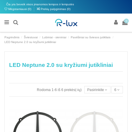
Čia yra beveik visos įmanomos lempos ir lemputės
Mėgstamiausi (
0
)
Prekių palyginimas (
0
)
0
Pagrindinis
Šviestuvai
Lubiniai - sieniniai
Paviršiniai su šviesos jutikliais
LED Neptune 2.0 su kryžiumi jutikliniai
LED Neptune 2.0 su kryžiumi jutikliniai
Rodoma 1-6 iš 6 prekės(-ių)
Pasirinkite
6