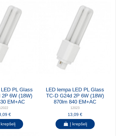
 LED PL Glass
LED lempa LED PL Glass
 2P 6W (18W)
TC-D G24d 2P 6W (18W)
830 EM+AC
870lm 840 EM+AC
12022
12023
3,09 €
13,09 €
 krepšelį
Į krepšelį