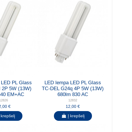
 LED PL Glass
LED lempa LED PL Glass
 2P 5W (13W)
TC-DEL G24q 4P 5W (13W)
840 EM+AC
680lm 830 AC
12826
12832
2,00 €
12,00 €
 krepšelį
Į krepšelį