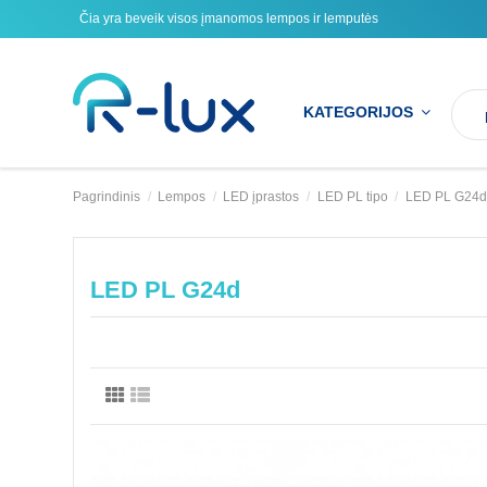
Čia yra beveik visos įmanomos lempos ir lemputės
KATEGORIJOS
Pagrindinis
Lempos
LED įprastos
LED PL tipo
LED PL G24d
LED PL G24d