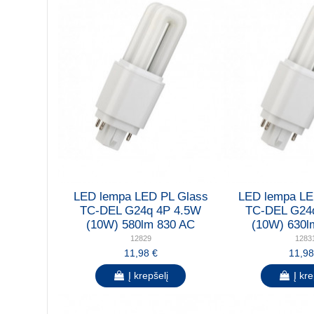
LED lempa LED PL Glass
LED lempa LE
TC-DEL G24q 4P 4.5W
TC-DEL G24
(10W) 580lm 830 AC
(10W) 630l
12829
1283
11,98 €
11,98
Į krepšelį
Į kre