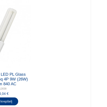
 LED PL Glass
q 4P 9W (26W)
m 840 AC
12838
4,04 €
 krepšelį