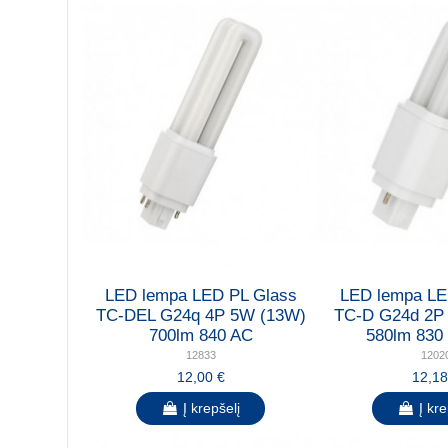
LED lempa LED PL Glass
LED lempa LE
TC-DEL G24q 4P 5W (13W)
TC-D G24d 2P
700lm 840 AC
580lm 83
12833
1202
12,00 €
12,18
Į krepšelį
Į kre