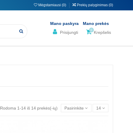
Mėgstamiausi (
0
)
Prekių palyginimas (
0
)
Mano paskyra
Mano prekės
0
Prisijungti
Krepšelis
Rodoma 1-14 iš 14 prekės(-ių)
Pasirinkite
14