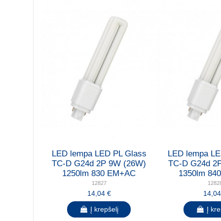
LED lempa LED PL Glass
LED lempa LE
TC-D G24d 2P 9W (26W)
TC-D G24d 2
1250lm 830 EM+AC
1350lm 84
12827
1282
14,04 €
14,04
Į krepšelį
Į kre