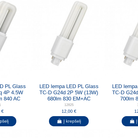
D PL Glass
LED lempa LED PL Glass
LED lempa
q 4P 4.5W
TC-D G24d 2P 5W (13W)
TC-D G24d
m 840 AC
680lm 830 EM+AC
700lm 
1
12825
 €
12,00 €
1
pšelį
Į krepšelį
Į