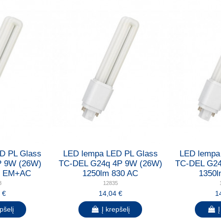
D PL Glass
LED lempa LED PL Glass
LED lempa
P 9W (26W)
TC-DEL G24q 4P 9W (26W)
TC-DEL G24
0 EM+AC
1250lm 830 AC
1350l
8
12835
 €
14,04 €
1
pšelį
Į krepšelį
Į