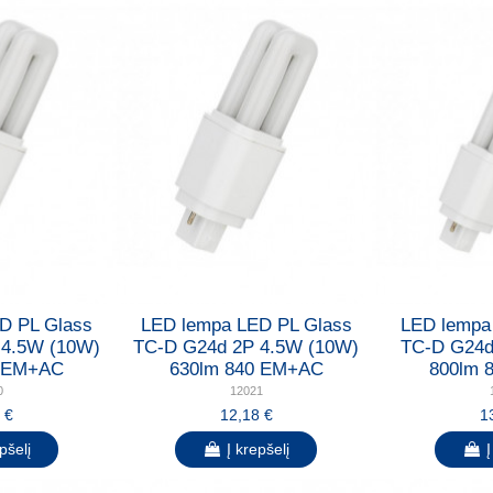
D PL Glass
LED lempa LED PL Glass
LED lempa
 4.5W (10W)
TC-D G24d 2P 4.5W (10W)
TC-D G24d
0 EM+AC
630lm 840 EM+AC
800lm 
0
12021
 €
12,18 €
1
pšelį
Į krepšelį
Į