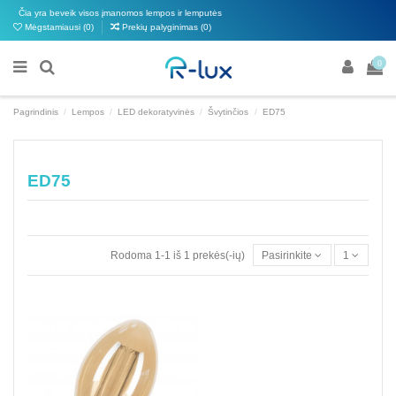
Čia yra beveik visos įmanomos lempos ir lemputės
Mėgstamiausi (
0
)
Prekių palyginimas (
0
)
0
Pagrindinis
Lempos
LED dekoratyvinės
Švytinčios
ED75
ED75
Rodoma 1-1 iš 1 prekės(-ių)
Pasirinkite
1