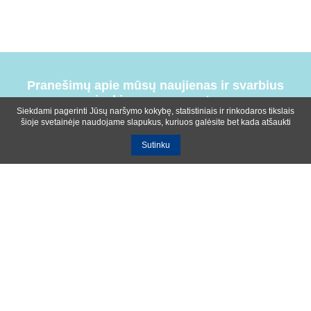
Pranešimų apie mūsų naujienas ir svarbius
įvykius prenumerata
Siekdami pagerinti Jūsų naršymo kokybę, statistiniais ir rinkodaros tikslais
šioje svetainėje naudojame slapukus, kuriuos galėsite bet kada atšaukti
Sutinku
Bendrosios sąlygos
Privatumo ir slapukų naudojimo politika
Apie mus
Kontaktinė informacija
Ištekliai
UAB R-lux
Kaunas
+370 614 99399
info@r-lux.lt
© 2021 R-Lux