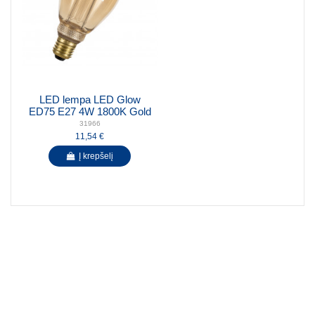
LED lempa LED Glow
ED75 E27 4W 1800K Gold
31966
11,54 €
Į krepšelį