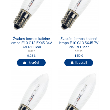
Žvakės formos kaitrinė
Žvakės formos kaitrinė
lempa E10 C13.5X45 34V
lempa E10 C13.5X45 7V
3W RI Clear
2W RI Clear
48420
50135
0,98 €
1,50 €
Į krepšelį
Į krepšelį