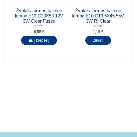
Žvakės formos kaitrinė
Žvakės formos kaitrinė
lempa E12 C23X53 12V
lempa E10 C13.5X45 55V
3W Clear Fused
3W RI Clear
48227
16199
6,55 €
1,15 €
Į krepšelį
Žiūrėti