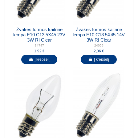
Žvakės formos kaitrinė
Žvakės formos kaitrinė
lempa E10 C13.5X45 23V
lempa E10 C13.5X45 14V
3W RI Clear
3W RI Clear
34747
24059
1,92 €
2,06 €
Į krepšelį
Į krepšelį