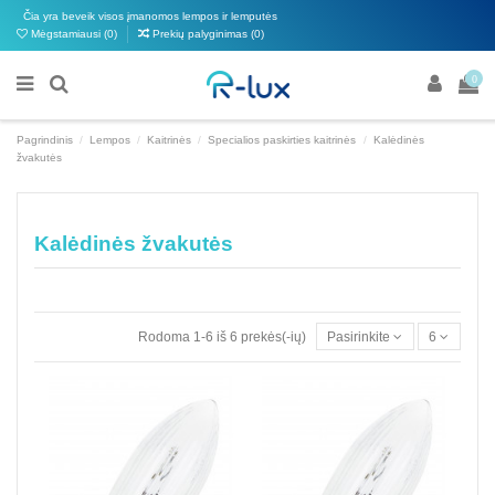
Čia yra beveik visos įmanomos lempos ir lemputės
Mėgstamiausi (
0
)
Prekių palyginimas (
0
)
0
Pagrindinis
Lempos
Kaitrinės
Specialios paskirties kaitrinės
Kalėdinės
žvakutės
Kalėdinės žvakutės
Rodoma 1-6 iš 6 prekės(-ių)
Pasirinkite
6