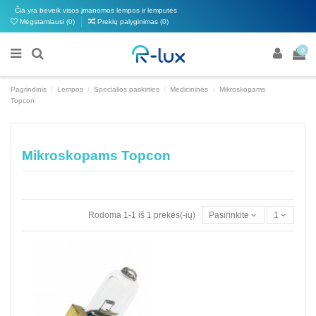
Čia yra beveik visos įmanomos lempos ir lemputės
Mėgstamiausi (
0
)
Prekių palyginimas (
0
)
0
Pagrindinis
Lempos
Specialios paskirties
Medicininės
Mikroskopams
Topcon
Mikroskopams Topcon
Rodoma 1-1 iš 1 prekės(-ių)
Pasirinkite
1