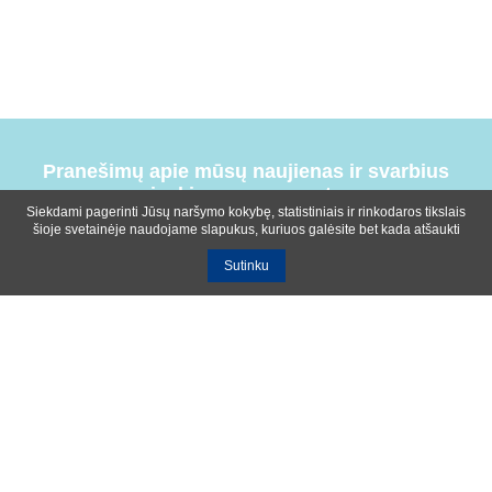
Pranešimų apie mūsų naujienas ir svarbius
įvykius prenumerata
Siekdami pagerinti Jūsų naršymo kokybę, statistiniais ir rinkodaros tikslais
šioje svetainėje naudojame slapukus, kuriuos galėsite bet kada atšaukti
Sutinku
Bendrosios sąlygos
Privatumo ir slapukų naudojimo politika
Apie mus
Kontaktinė informacija
Ištekliai
UAB R-lux
Kaunas
+370 614 99399
info@r-lux.lt
© 2021 R-Lux