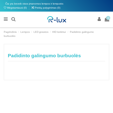
Čia yra beveik visos įmanomos lempos ir lemputės
Mėgstamiausi (
0
)
Prekių palyginimas (
0
)
0
Pagrindinis
Lempos
LED įprastos
HID keitimui
Padidinto galingumo
burbuolės
Padidinto galingumo burbuolės