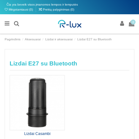
Čia yra beveik visos įmanomos lempos ir lemputės
Mėgstamiausi (
0
)
Prekių palyginimas (
0
)
0
Pagrindinis
Aksesuarai
Lizdai ir aksesuarai
Lizdai E27 su Bluetooth
Lizdai E27 su Bluetooth
Lizdai Casambi