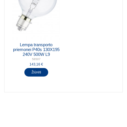
Lempa transporto
priemonei P40s 130X195
240V 500W L9
56507
143,16 €
Žiūrėti