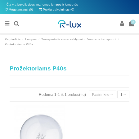
Čia yra beveik visos įmanomos lempos ir lemputės
Mėgstamiausi (
0
)
Prekių palyginimas (
0
)
0
Pagrindinis
Lempos
Transportui ir eismo valdymui
Vandens transportui
Prožektoriams P40s
Prožektoriams P40s
Rodoma 1-1 iš 1 prekės(-ių)
Pasirinkite
1