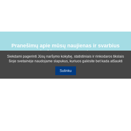
Pranešimų apie mūsų naujienas ir svarbius
įvykius prenumerata
Siekdami pagerinti Jūsų naršymo kokybę, statistiniais ir rinkodaros tikslais
šioje svetainėje naudojame slapukus, kuriuos galėsite bet kada atšaukti
Sutinku
Bendrosios sąlygos
Privatumo ir slapukų naudojimo politika
Apie mus
Kontaktinė informacija
Ištekliai
UAB R-lux
Kaunas
+370 614 99399
info@r-lux.lt
© 2021 R-Lux