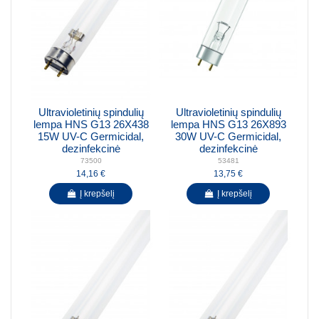
Ultravioletinių spindulių
Ultravioletinių spindulių
lempa HNS G13 26X438
lempa HNS G13 26X893
15W UV-C Germicidal,
30W UV-C Germicidal,
dezinfekcinė
dezinfekcinė
73500
53481
14,16 €
13,75 €
Į krepšelį
Į krepšelį