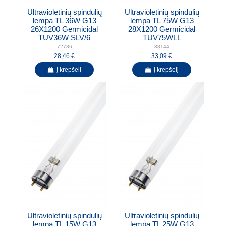
Ultravioletinių spindulių
Ultravioletinių spindulių
lempa TL 36W G13
lempa TL 75W G13
26X1200 Germicidal
28X1200 Germicidal
TUV36W SLV/6
TUV75WLL
72736
38144
28,46 €
33,09 €
Į krepšelį
Į krepšelį
Ultravioletinių spindulių
Ultravioletinių spindulių
lempa TL 15W G13
lempa TL 25W G13