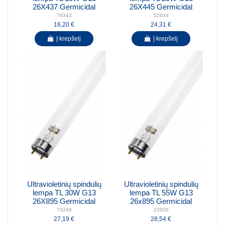
26X437 Germicidal
26X445 Germicidal
78343
52634
16,20 €
24,31 €
Į krepšelį
Į krepšelį
Ultravioletinių spindulių
Ultravioletinių spindulių
lempa TL 30W G13
lempa TL 55W G13
26X895 Germicidal
26x895 Germicidal
73248
23926
27,19 €
28,54 €