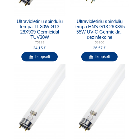
Ultravioletinių spindulių
Ultravioletinių spindulių
lempa TL 30W G13
lempa HNS G13 26X895
28X909 Germicidal
55W UV-C Germicidal,
TUV30W
dezinfekcinė
75189
56260
24,15 €
26,57 €
Į krepšelį
Į krepšelį