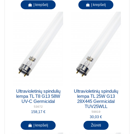
Į krepšelį
Į krepšelį
Ultravioletinių spindulių
Ultravioletinių spindulių
lempa TL T8 G13 58W
lempa TL 25W G13
UV-C Germicidal
28X445 Germicidal
TUV25WLL
53672
158,17 €
59819
30,03 €
Į krepšelį
Žiūrėti