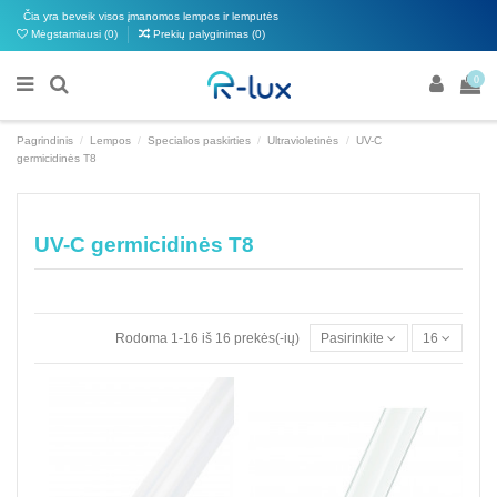
Čia yra beveik visos įmanomos lempos ir lemputės
Mėgstamiausi (
0
)
Prekių palyginimas (
0
)
0
Pagrindinis
Lempos
Specialios paskirties
Ultravioletinės
UV-C
germicidinės T8
UV-C germicidinės T8
Rodoma 1-16 iš 16 prekės(-ių)
Pasirinkite
16