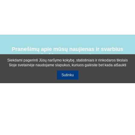
Pranešimų apie mūsų naujienas ir svarbius
įvykius prenumerata
Siekdami pagerinti Jūsų naršymo kokybę, statistiniais ir rinkodaros tikslais
šioje svetainėje naudojame slapukus, kuriuos galėsite bet kada atšaukti
Sutinku
Bendrosios sąlygos
Privatumo ir slapukų naudojimo politika
Apie mus
Kontaktinė informacija
Ištekliai
UAB R-lux
Kaunas
+370 614 99399
info@r-lux.lt
© 2021 R-Lux