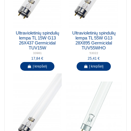
Ultravioletinių spindulių
Ultravioletinių spindulių
lempa TL 15W G13
lempa TL 55W G13
26X437 Germicidal
28X895 Germicidal
TUV15W
TUV55WHO
33981
53022
17,84 €
25,41 €
Į krepšelį
Į krepšelį