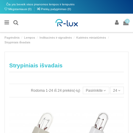
Čia yra beveik visos įmanomos lempos ir lemputės
Mėgstamiausi (
0
)
Prekių palyginimas (
0
)
0
Pagrindinis
Lempos
Indikacinės ir signalinės
Kaitrinės miniatiūrinės
Strypiniais išvadais
Strypiniais išvadais
Rodoma 1-24 iš 24 prekės(-ių)
Pasirinkite
24