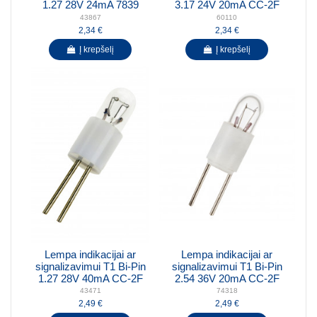
1.27 28V 24mA 7839
3.17 24V 20mA CC-2F
43867
60110
2,34 €
2,34 €
Į krepšelį
Į krepšelį
Lempa indikacijai ar
Lempa indikacijai ar
signalizavimui T1 Bi-Pin
signalizavimui T1 Bi-Pin
1.27 28V 40mA CC-2F
2.54 36V 20mA CC-2F
43471
74318
2,49 €
2,49 €