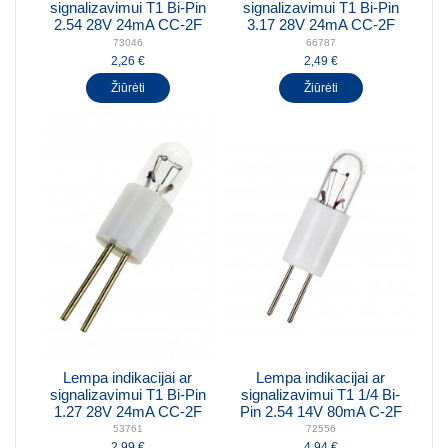
signalizavimui T1 Bi-Pin
signalizavimui T1 Bi-Pin
2.54 28V 24mA CC-2F
3.17 28V 24mA CC-2F
73046
66787
2,26 €
2,49 €
Žiūrėti
Žiūrėti
Lempa indikacijai ar
Lempa indikacijai ar
signalizavimui T1 Bi-Pin
signalizavimui T1 1/4 Bi-
1.27 28V 24mA CC-2F
Pin 2.54 14V 80mA C-2F
53761
72556
2,99 €
4,94 €