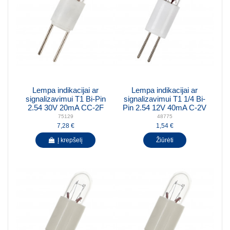
Lempa indikacijai ar
Lempa indikacijai ar
signalizavimui T1 Bi-Pin
signalizavimui T1 1/4 Bi-
2.54 30V 20mA CC-2F
Pin 2.54 12V 40mA C-2V
75129
48775
7,28 €
1,54 €
Į krepšelį
Žiūrėti