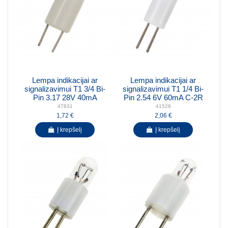
Lempa indikacijai ar
Lempa indikacijai ar
signalizavimui T1 3/4 Bi-
signalizavimui T1 1/4 Bi-
Pin 3.17 28V 40mA
Pin 2.54 6V 60mA C-2R
47831
41528
1,72 €
2,06 €
Į krepšelį
Į krepšelį