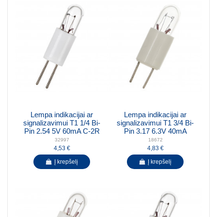
Lempa indikacijai ar
Lempa indikacijai ar
signalizavimui T1 1/4 Bi-
signalizavimui T1 3/4 Bi-
Pin 2.54 5V 60mA C-2R
Pin 3.17 6.3V 40mA
32997
18672
4,53 €
4,83 €
Į krepšelį
Į krepšelį