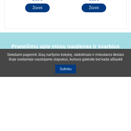
Žiūrėti
Žiūrėti
Pranešimų apie mūsų naujienas ir svarbius
įvykius prenumerata
Siekdami pagerinti Jūsų naršymo kokybę, statistiniais ir rinkodaros tikslais
šioje svetainėje naudojame slapukus, kuriuos galėsite bet kada atšaukti
Sutinku
Bendrosios sąlygos
Privatumo ir slapukų naudojimo politika
Apie mus
Kontaktinė informacija
Ištekliai
UAB R-lux
Kaunas
+370 614 99399
info@r-lux.lt
© 2021 R-Lux