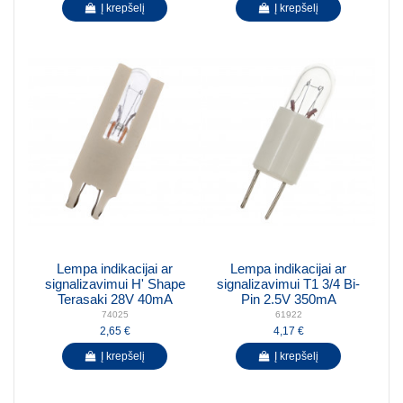
Į krepšelį
Į krepšelį
Lempa indikacijai ar
Lempa indikacijai ar
signalizavimui H' Shape
signalizavimui T1 3/4 Bi-
Terasaki 28V 40mA
Pin 2.5V 350mA
74025
61922
2,65 €
4,17 €
Į krepšelį
Į krepšelį