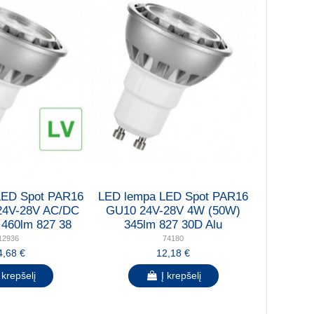
LED Spot PAR16
LED lempa LED Spot PAR16
24V-28V AC/DC
GU10 24V-28V 4W (50W)
460lm 827 38
345lm 827 30D Alu
12936
74180
4,68 €
12,18 €
 krepšelį
Į krepšelį