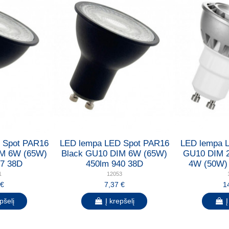
 Spot PAR16
LED lempa LED Spot PAR16
LED lempa 
IM 6W (65W)
Black GU10 DIM 6W (65W)
GU10 DIM 
27 38D
450lm 940 38D
4W (50W) 
1
12053
 €
7,37 €
1
pšelį
Į krepšelį
Į