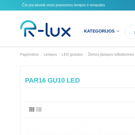
Čia yra beveik visos įmanomos lempos ir lemputės
KATEGORIJOS
Pagrindinis
Lempos
LED įprastos
Žemos įtampos reflektorinės
PAR16 GU10 LED