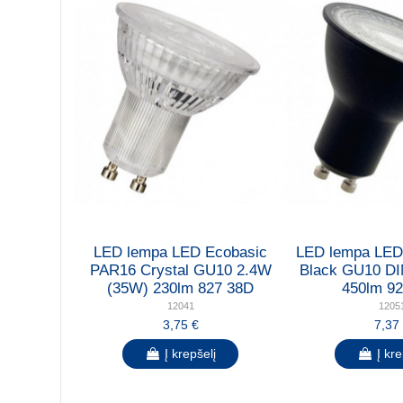
LED lempa LED Ecobasic
LED lempa LED
PAR16 Crystal GU10 2.4W
Black GU10 D
(35W) 230lm 827 38D
450lm 9
12041
1205
3,75 €
7,37
Į krepšelį
Į kre