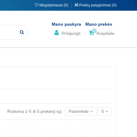
Mėgstamiausi (
0
)
Prekių palyginimas (
0
)
Mano paskyra
Mano prekės
0
Prisijungti
Krepšelis
Rodoma 1-5 iš 5 prekės(-ių)
Pasirinkite
5