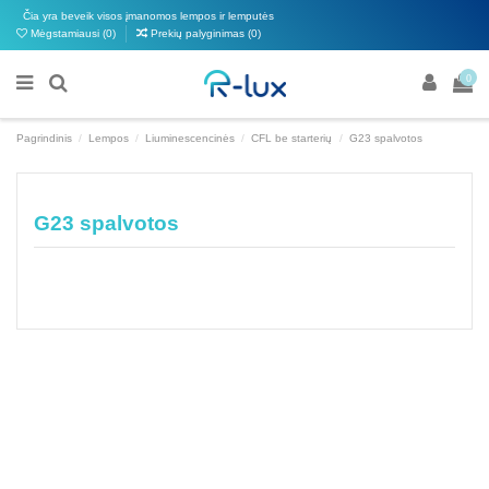
Čia yra beveik visos įmanomos lempos ir lemputės
Mėgstamiausi (
0
)
Prekių palyginimas (
0
)
0
Pagrindinis
Lempos
Liuminescencinės
CFL be starterių
G23 spalvotos
G23 spalvotos