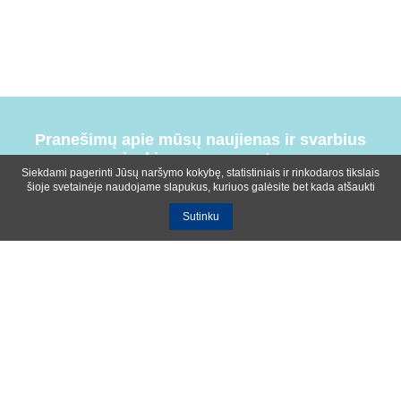
Pranešimų apie mūsų naujienas ir svarbius
įvykius prenumerata
Siekdami pagerinti Jūsų naršymo kokybę, statistiniais ir rinkodaros tikslais
šioje svetainėje naudojame slapukus, kuriuos galėsite bet kada atšaukti
Sutinku
Bendrosios sąlygos
Privatumo ir slapukų naudojimo politika
Apie mus
Kontaktinė informacija
Ištekliai
UAB R-lux
Kaunas
+370 614 99399
info@r-lux.lt
© 2021 R-Lux