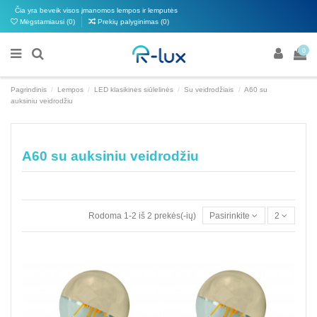
Čia yra beveik visos įmanomos lempos ir lemputės
Mėgstamiausi (
0
)
Prekių palyginimas (
0
)
0
Pagrindinis
Lempos
LED klasikinės siūlelinės
Su veidrodžiais
A60 su
auksiniu veidrodžiu
A60 su auksiniu veidrodžiu
Rodoma 1-2 iš 2 prekės(-ių)
Pasirinkite
2