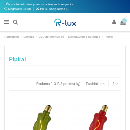
Čia yra beveik visos įmanomos lempos ir lemputės
Mėgstamiausi (
0
)
Prekių palyginimas (
0
)
0
Pagrindinis
Lempos
LED dekoratyvinės
Dekoratyvinės siūlelinės
Pipirai
Pipirai
Rodoma 1-3 iš 3 prekės(-ių)
Pasirinkite
3